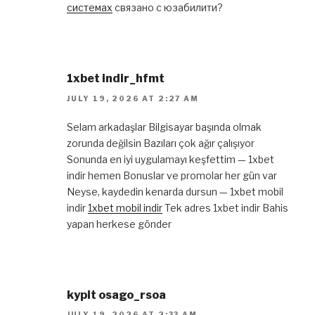
системах
связано с юзабилити?
1xbet indir_hfmt
JULY 19, 2026 AT 2:27 AM
Selam arkadaşlar Bilgisayar başında olmak
zorunda değilsin Bazıları çok ağır çalışıyor
Sonunda en iyi uygulamayı keşfettim — 1xbet
indir hemen Bonuslar ve promolar her gün var
Neyse, kaydedin kenarda dursun — 1xbet mobil
indir
1xbet mobil indir
Tek adres 1xbet indir Bahis
yapan herkese gönder
kypit osago_rsoa
JULY 19, 2026 AT 2:33 AM