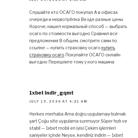
Слушайте кто ОСАГО покупал А в офисах
очереди и нервотрёпка Везде разные цены
Короче, нашел нормальный способ — выбрать
осаго по стоимости выгодно Сравнил все
предложения В общем, смотрите сами по
ссылке — купить страховку осаго
купить
страховку осаго
Покупайте ОСАГО онлайн
выгодно Перешлите тому у кого машина
1xbet indir_gqmt
JULY 19, 2026 AT 4:21 AM
Herkes merhaba Ama doğru uygulamayı bulmak
şart Çoğu site uygulama sunmuyor Süper hızlı ve
stabil — 1xbet mobii en iyisi Çekim işlemleri
saniyeler içinde Neyse, kendiniz indirin — 1xbet