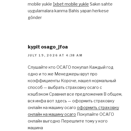
mobile yukle
1xbet mobile yukle
Sakın sahte
uygulamalara kanma Bahis yapan herkese
gönder
kypit osago_jfoa
JULY 19, 2026 AT 4:38 AM
Слушайте кто ОСАГО покупал Каждый год
одно и то же Менеджеры врут про
коэффициенты Короче, нашел нормальный
способ — выбрать страховку осаго с
кэшбэком Сравнил все предложения В общем,
вся инфа вот здесь — оформить страховку
онлайн на машину осаго
оформить страховку
онлайн на машину осаго
Покупайте ОСАГО
онлайн выгодно Перешлите тому у кого
машина