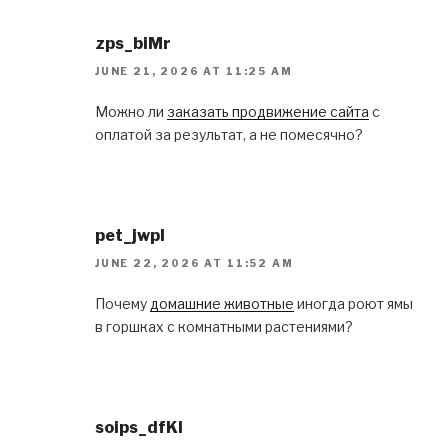
zps_biMr
JUNE 21, 2026 AT 11:25 AM
Можно ли
заказать продвижение сайта
с
оплатой за результат, а не помесячно?
pet_jwpl
JUNE 22, 2026 AT 11:52 AM
Почему
домашние животные
иногда роют ямы
в горшках с комнатными растениями?
soips_dfKl