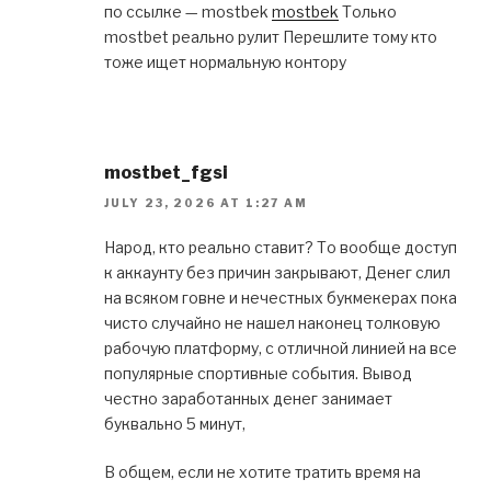
по ссылке — mostbek
mostbek
Только
mostbet реально рулит Перешлите тому кто
тоже ищет нормальную контору
mostbet_fgsi
JULY 23, 2026 AT 1:27 AM
Народ, кто реально ставит? То вообще доступ
к аккаунту без причин закрывают, Денег слил
на всяком говне и нечестных букмекерах пока
чисто случайно не нашел наконец толковую
рабочую платформу, с отличной линией на все
популярные спортивные события. Вывод
честно заработанных денег занимает
буквально 5 минут,
В общем, если не хотите тратить время на