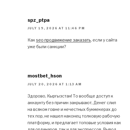
spz_ptpa
JULY 19, 2026 AT 11:46 PM
Как
seo продвижение заказать
, если у сайта
уже были санкции?
mostbet_hson
JULY 20, 2026 AT 1:13 AM
Здорово, Кыргызстан! То вообще доступ к
аккаунту без причин закрывают, Денег слил
на всяком говне и нечестных букмекерах до
тех пор, не нашел наконец толковую рабочую
платформу, и предлагает топовые условия как
для ординаров, так и для экспрессов. Вывод