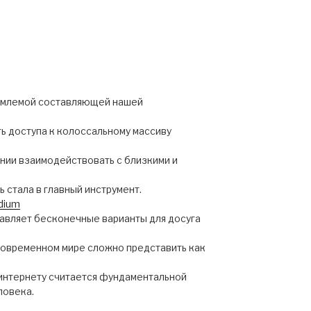
ъемлемой составляющей нашей
ь доступа к колоссальному массиву
янии взаимодействовать с близкими и
ь стала в главный инструмент.
odium
тавляет бесконечные варианты для досуга
 современном мире сложно представить как
 интернету считается фундаментальной
ловека.