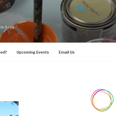
bia Area
ved?
Upcoming Events
Email Us