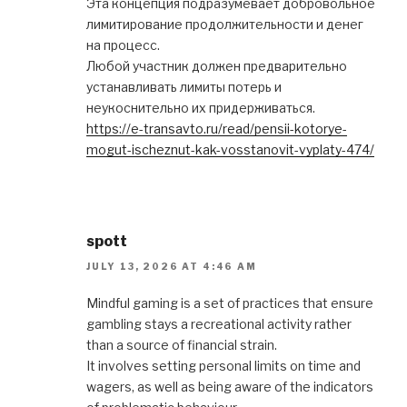
Эта концепция подразумевает добровольное
лимитирование продолжительности и денег
на процесс.
Любой участник должен предварительно
устанавливать лимиты потерь и
неукоснительно их придерживаться.
https://e-transavto.ru/read/pensii-kotorye-
mogut-ischeznut-kak-vosstanovit-vyplaty-474/
spott
JULY 13, 2026 AT 4:46 AM
Mindful gaming is a set of practices that ensure
gambling stays a recreational activity rather
than a source of financial strain.
It involves setting personal limits on time and
wagers, as well as being aware of the indicators