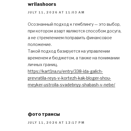
wrilashoors
JULY 11, 2026 AT 11:03 AM
Осознанный подход к гемблингу — это выбор,
при котором азарт являются способом досуга,
а не стремлением поправить финансовое
положение.
Такой подход базируется на управлении
временем и бюджетом, а также на понимании
личных границ.
https://kart1na.ru/entry/338-ida-galich-
prevratila-reys-v-kortezh-kak-bloger-shou-
meyker-ustroila-svadebnyy-shabash-v-nebe/
фото трансы
JULY 11, 2026 AT 12:17 PM