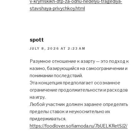
v-krymskikh-dtp-za-odnu-nedelyu-tragediya-
stavshaya-privychkoy.html
spott
JULY 8, 2026 AT 2:23 AM
Разумное отношение к азарту — это подход к
казино, базирующийся на самоограничении и
понимании последствий.
Эта концепция предполагает осознанное
ограничение продолжительности и расходов
на игру.
Любой участник должен заранее определять
пределы ставок и неукоснительно их
придерживаться.
https://foodlover.sofiamoda.ru/7bUELKRetSJ2/