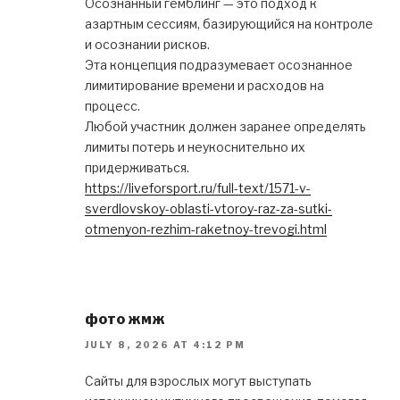
Осознанный гемблинг — это подход к
азартным сессиям, базирующийся на контроле
и осознании рисков.
Эта концепция подразумевает осознанное
лимитирование времени и расходов на
процесс.
Любой участник должен заранее определять
лимиты потерь и неукоснительно их
придерживаться.
https://liveforsport.ru/full-text/1571-v-
sverdlovskoy-oblasti-vtoroy-raz-za-sutki-
otmenyon-rezhim-raketnoy-trevogi.html
фото жмж
JULY 8, 2026 AT 4:12 PM
Сайты для взрослых могут выступать