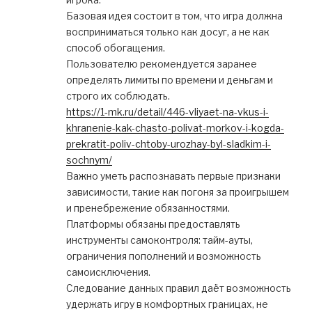
Базовая идея состоит в том, что игра должна
восприниматься только как досуг, а не как
способ обогащения.
Пользователю рекомендуется заранее
определять лимиты по времени и деньгам и
строго их соблюдать.
https://1-mk.ru/detail/446-vliyaet-na-vkus-i-
khranenie-kak-chasto-polivat-morkov-i-kogda-
prekratit-poliv-chtoby-urozhay-byl-sladkim-i-
sochnym/
Важно уметь распознавать первые признаки
зависимости, такие как погоня за проигрышем
и пренебрежение обязанностями.
Платформы обязаны предоставлять
инструменты самоконтроля: тайм-ауты,
ограничения пополнений и возможность
самоисключения.
Следование данных правил даёт возможность
удержать игру в комфортных границах, не