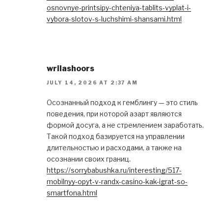
osnovnye-printsipy-chteniya-tablits-vyplat-i-
vybora-slotov-s-luchshimi-shansami.html
wrilashoors
JULY 14, 2026 AT 2:37 AM
Осознанный подход к гемблингу — это стиль
поведения, при которой азарт являются
формой досуга, а не стремлением заработать.
Такой подход базируется на управлении
длительностью и расходами, а также на
осознании своих границ.
https://sorrybabushka.ru/interesting/517-
mobilnyy-opyt-v-randx-casino-kak-igrat-so-
smartfona.html